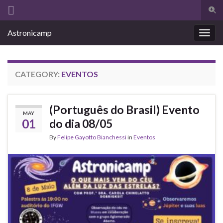
Togg
sear
Search for:
Astronicamp
for
Togg
navig
CATEGORY:
EVENTOS
(Português do Brasil) Evento
MAY
01
do dia 08/05
By
Felipe Gayotto Bianchessi
in
Eventos