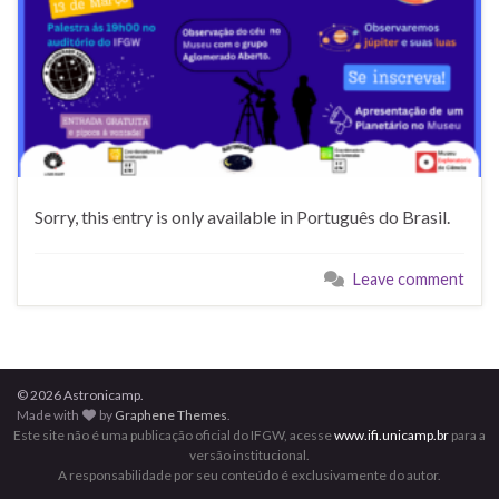
Sorry, this entry is only available in Português do Brasil.
Leave comment
© 2026 Astronicamp.
Made with
by
Graphene Themes
.
Este site não é uma publicação oficial do IFGW, acesse
www.ifi.unicamp.br
para a
versão institucional.
A responsabilidade por seu conteúdo é exclusivamente do autor.