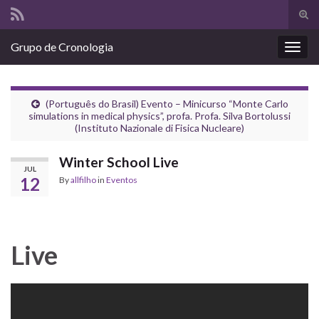
Tog
sear
Search for:
Grupo de Cronologia
for
Togg
navig
(Português do Brasil) Evento – Minicurso “Monte Carlo
simulations in medical physics”, profa. Profa. Silva Bortolussi
(Instituto Nazionale di Fisica Nucleare)
Winter School Live
JUL
12
By
allfilho
in
Eventos
Live