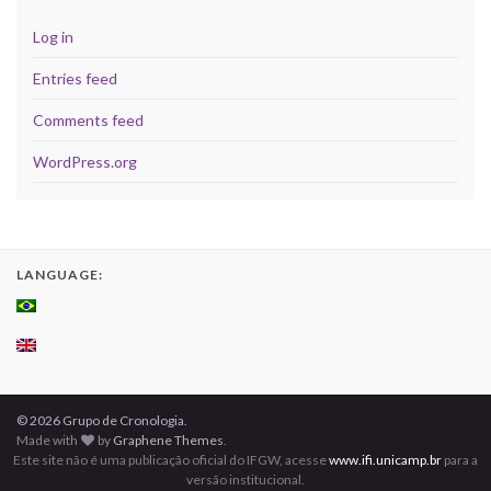
Log in
Entries feed
Comments feed
WordPress.org
LANGUAGE:
© 2026 Grupo de Cronologia.
Made with
by
Graphene Themes
.
Este site não é uma publicação oficial do IFGW, acesse
www.ifi.unicamp.br
para a
versão institucional.