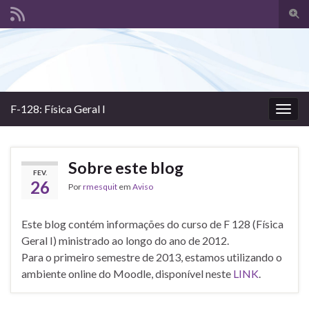
Alte
form
Search for:
de
pesq
F-128: Física Geral I
Alter
nave
Sobre este blog
FEV.
26
Por
rmesquit
em
Aviso
Este blog contém informações do curso de F 128 (Física
Geral I) ministrado ao longo do ano de 2012.
Para o primeiro semestre de 2013, estamos utilizando o
ambiente online do Moodle, disponível neste
LINK
.