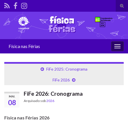
Alte
form
Search for:
de
pesq
Física nas Férias
Alter
nave
FiFe 2025: Cronograma
FiFe 2026
FiFe 2026: Cronograma
MAI.
08
Arquivado sob
2026
Física nas Férias 2026