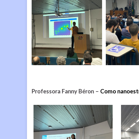
Professora Fanny Béron –
Como nanoestr