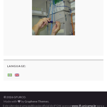
LANGUAGE:
© 2026 GFURCO.
Made with
by
Graphene Themes
.
Este site não é uma publicação oficial do IFGW, acesse
www.ifi.unicamp.br
para a