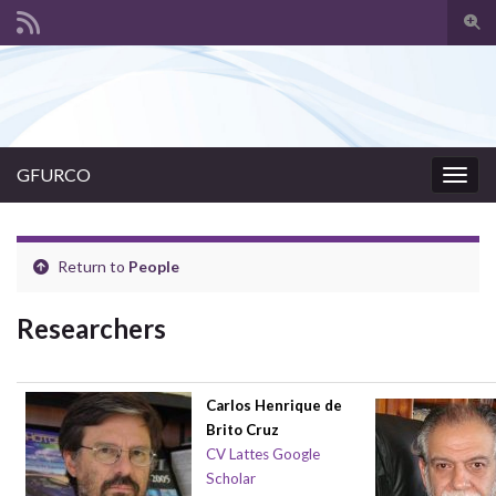
Togg
sear
Search for:
for
GFURCO
Togg
navig
Return to
People
Researchers
Carlos Henrique de
Brito Cruz
CV Lattes
Google
Scholar