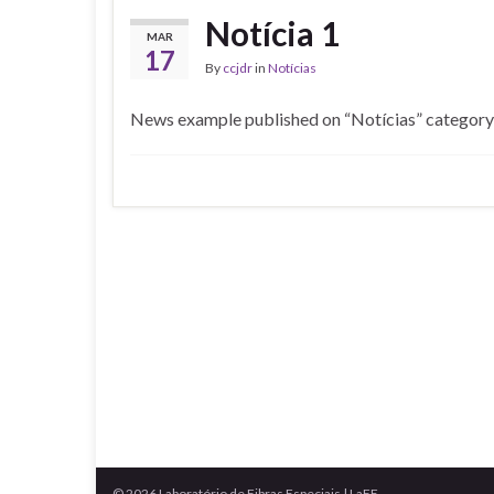
Notícia 1
MAR
17
By
ccjdr
in
Notícias
News example published on “Notícias” category
© 2026 Laboratório de Fibras Especiais | LaFE.