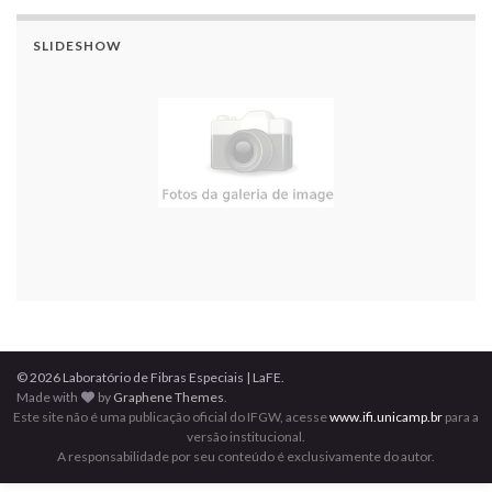
SLIDESHOW
© 2026 Laboratório de Fibras Especiais | LaFE.
Made with
by
Graphene Themes
.
Este site não é uma publicação oficial do IFGW, acesse
www.ifi.unicamp.br
para a
versão institucional.
A responsabilidade por seu conteúdo é exclusivamente do autor.