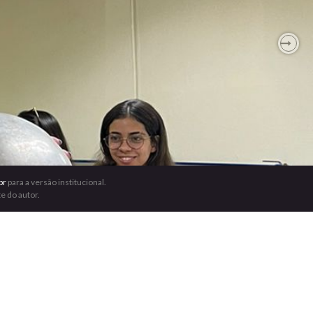
Nex
br
para a versão institucional.
e do autor.