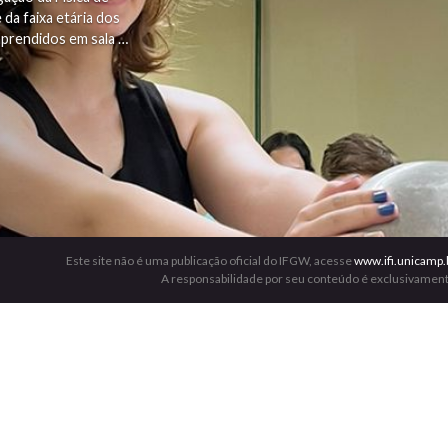
da faixa etária dos
prendidos em sala …
Este site não é uma publicação oficial do IFGW, acesse
www.ifi.unicamp.
A responsabilidade por seu conteúdo é exclusivament