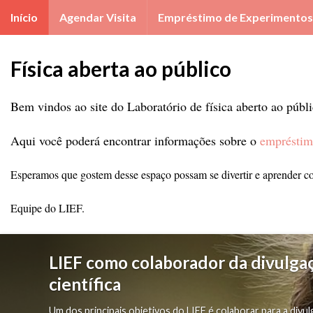
Início
Agendar Visita
Empréstimo de Experimentos
Física aberta ao público
Bem vindos ao site do Laboratório de física aberto ao públ
Aqui você poderá encontrar informações sobre o
empréstim
Esperamos que gostem desse espaço possam se divertir e aprender c
Equipe do LIEF.
LIEF como colaborador da divulga
científica
Um dos principais objetivos do LIEF é colaborar para a divul