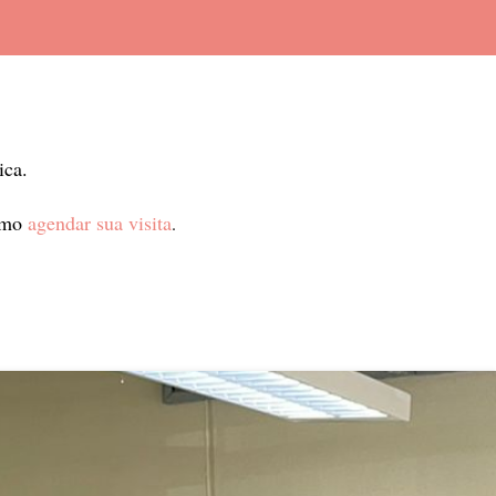
ica.
como
agendar sua visita
.