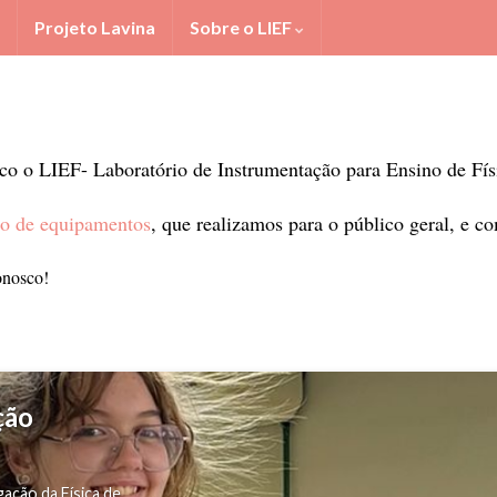
Projeto Lavina
Sobre o LIEF
ico o LIEF- Laboratório de Instrumentação para Ensino de Fís
o de equipamentos
, que realizamos para o público geral, e 
onosco!
ção
gação da Física de