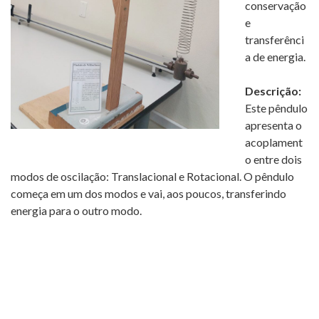
conservação
e
transferênci
a de energia.
Descrição:
Este pêndulo
apresenta o
acoplament
o entre dois
modos de oscilação: Translacional e Rotacional. O pêndulo
começa em um dos modos e vai, aos poucos, transferindo
energia para o outro modo.