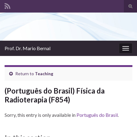
Tog
sear
Search for:
for
Prof. Dr. Mario Bernal
Togg
navig
Return to
Teaching
(Português do Brasil) Física da
Radioterapia (F854)
Sorry, this entry is only available in
Português do Brasil
.