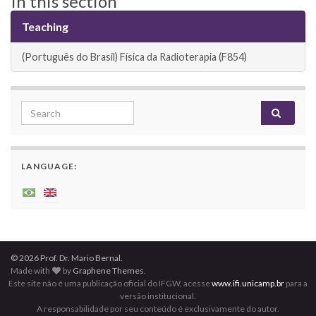
In this section
Teaching
(Português do Brasil) Física da Radioterapia (F854)
Search for:
LANGUAGE:
© 2026 Prof. Dr. Mario Bernal.
Made with
by
Graphene Themes
.
Este site não é uma publicação oficial do IFGW, acesse
www.ifi.unicamp.br
para a
versão institucional.
A responsabilidade por seu conteúdo é exclusivamente do autor.