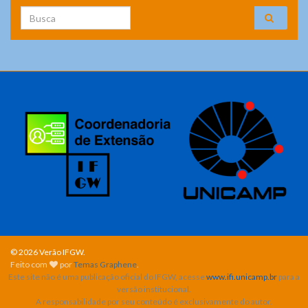
Search for:
© 2026 Verão IFGW.
Feito com
por
Temas Graphene
.
Este site não é uma publicação oficial do IFGW, acesse
www.ifi.unicamp.br
para a
versão institucional.
A responsabilidade por seu conteúdo é exclusivamente do autor.