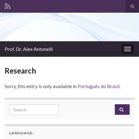
Tog
sear
Search for:
for
Prof. Dr. Alex Antonelli
Togg
navig
Research
Sorry, this entry is only available in
Português do Brasil
.
Search for:
LANGUAGE: