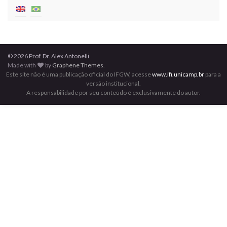
© 2026 Prof. Dr. Alex Antonelli.
Made with
by
Graphene Themes
.
Este site não é uma publicação oficial do IFGW, acesse
www.ifi.unicamp.br
para a
versão institucional.
A responsabilidade por seu conteúdo é exclusivamente do autor.