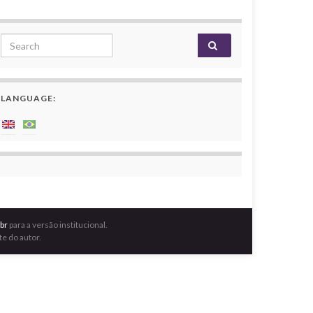
Search for:
LANGUAGE:
br
para a versão institucional.
e do autor.