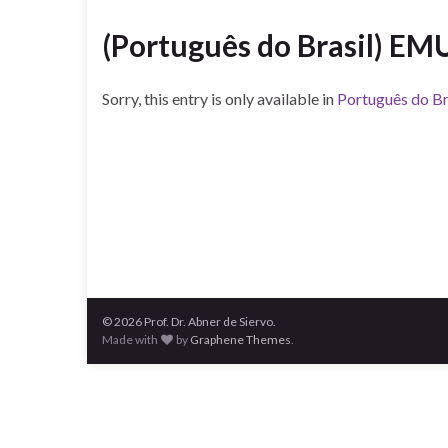
(Português do Brasil) EM
Sorry, this entry is only available in
Português do Br
© 2026 Prof. Dr. Abner de Siervo.
Made with
by
Graphene Themes
.