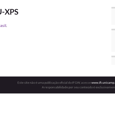
U-XPS
asil
.
Este site não é uma publicação oficial do IFGW, acesse
www.ifi.unicamp.
A responsabilidade por seu conteúdo é exclusivament