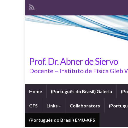
Prof. Dr. Abner de Siervo
Docente – Instituto de Física Gleb
Home
(Português do Brasil) Galeria
(Po
GFS
Links
Collaborators
(Portuguê
(Português do Brasil) EMU-XPS