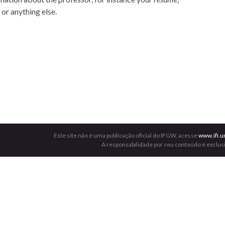
 or anything else.
Este site não é uma publicação oficial do IFGW, acesse
www.ifi.u
A responsabilidade por seu conteúdo é exclus