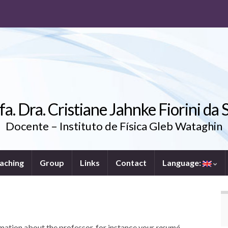
fa. Dra. Cristiane Jahnke Fiorini da S
Docente – Instituto de Física Gleb Wataghin
aching
Group
Links
Contact
Language:
mation about the professor, for instance your
resumé
,