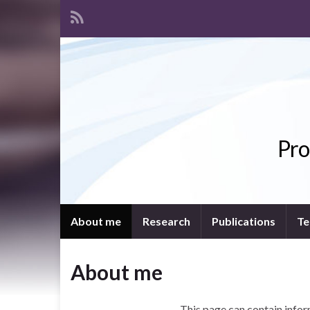
Pro
About me
Research
Publications
Te
About me
This page can contain infor