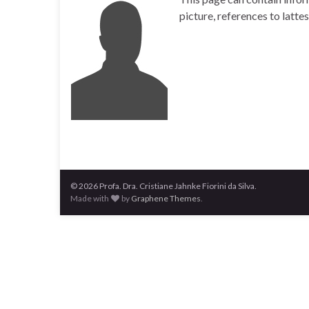
picture, references to lattes
© 2026 Profa. Dra. Cristiane Jahnke Fiorini da Silva.
Made with
by
Graphene Themes
.