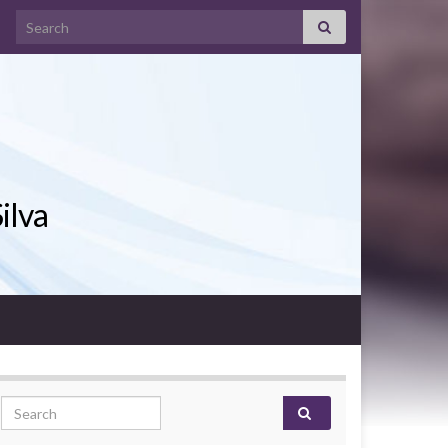
Search for:
ilva
Search for: