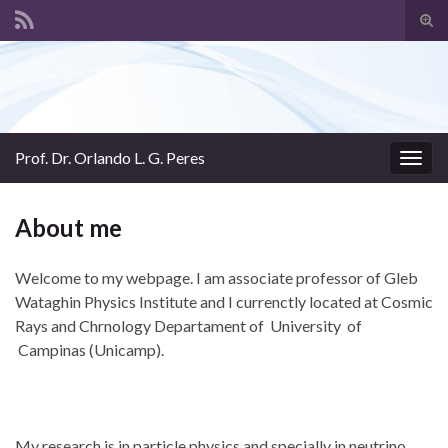
Tog
sear
Search for:
for
Prof. Dr. Orlando L. G. Peres
Togg
navig
About me
Welcome to my webpage. I am associate professor of Gleb
Wataghin Physics Institute and I currenctly located at Cosmic
Rays and Chrnology Departament of University of
Campinas (Unicamp).
My research is in particle physics and specially in neutrino