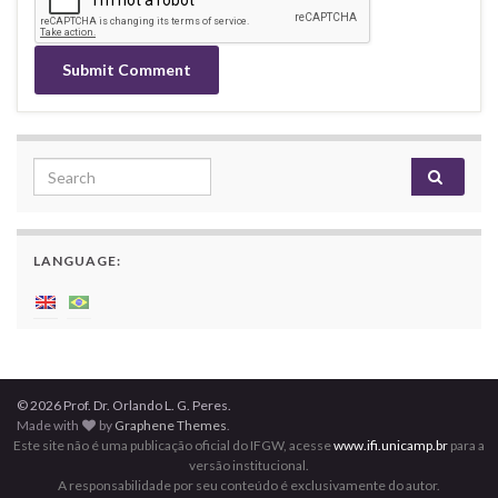
Search for:
LANGUAGE:
© 2026 Prof. Dr. Orlando L. G. Peres.
Made with
by
Graphene Themes
.
Este site não é uma publicação oficial do IFGW, acesse
www.ifi.unicamp.br
para a
versão institucional.
A responsabilidade por seu conteúdo é exclusivamente do autor.