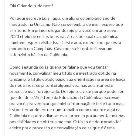
Olá Orlando tudo bem?
Por aquí escreve Luis Tapia, um aluno colombiano seu de
mestrado na Unicamp. Não sei se lembra de mim, espero que
sim hehe. Em primeiro lugar desejo pra você um ano novo
2023 cheio de coisas boas nas áreas pessoal e acadêmica.
Também espero visitar Brasil este ano, e meu filho que está
morando em Campinas. Caso possa ir tentarei levar um
cafenzinho básico da Colômbia.
Como segunda coisa quería te falar é que vou tentar
novamente, convalidar meu título de mestrado obtido na
Unicamp, o título obtido baixo sua orientação na area de física
de neutrinos. Eu já tentei alguma vez mas adiantar este
processo mas foi rejeitado. Desejo te avisar porque pode ser
que desde o Ministerio da Educação da Colômbia escrevam
pra você, pra verificar que minha informação é fiel e tudo mais.
Estou tentando entrar num trabalho como docente aquí na
Colômbia e quero adiantar este proceso pra aumentar minhas
possibilidades de obter o mesmo. O título de doutorado foi
aceito pra o processo de convalidação coisa que é ótima.