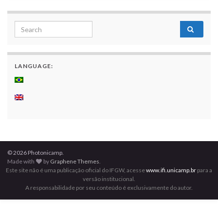
Search for:
LANGUAGE:
© 2026 Photonicamp.
Made with
by
Graphene Themes
.
Este site não é uma publicação oficial do IFGW, acesse
www.ifi.unicamp.br
para a
versão institucional.
A responsabilidade por seu conteúdo é exclusivamente do autor.