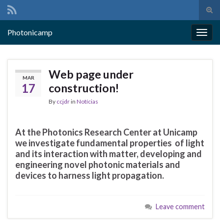
Tog
sear
Search for:
Photonicamp
for
Togg
navig
Web page under
MAR
17
construction!
By
ccjdr
in
Notícias
At the Photonics Research Center at Unicamp
we investigate fundamental properties of light
and its interaction with matter, developing and
engineering novel photonic materials and
devices to harness light propagation.
Leave comment