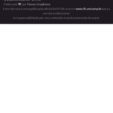
Feito com
por
Temas Graphene
.
Este site não é uma publicação oficial do IFGW, acesse
www.ifi.unicamp.br
para a
versão institucional.
A responsabilidade por seu conteúdo é exclusivamente do autor.