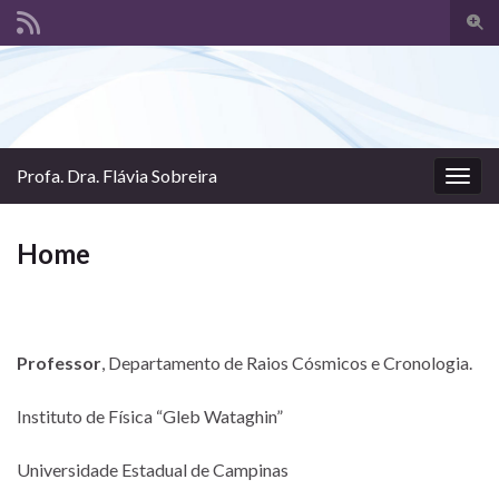
Togg
sear
Search for:
for
Profa. Dra. Flávia Sobreira
Togg
navig
Home
Professor
, Departamento de Raios Cósmicos e Cronologia.
Instituto de Física “Gleb Wataghin”
Universidade Estadual de Campinas