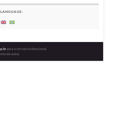
LANGUAGE:
p.br
para a versão institucional.
nte do autor.