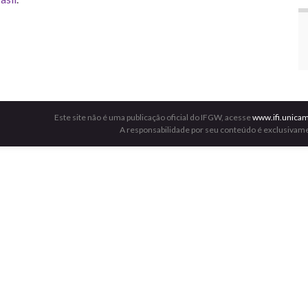
Este site não é uma publicação oficial do IFGW, acesse
www.ifi.unicam
A responsabilidade por seu conteúdo é exclusivame