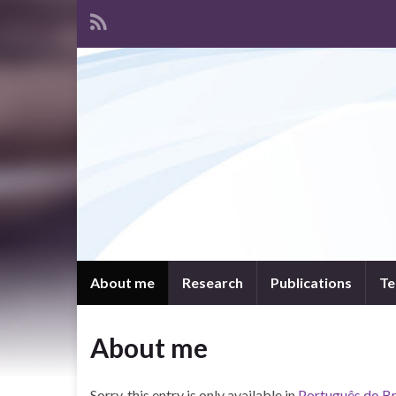
About me
Research
Publications
Te
About me
Sorry, this entry is only available in
Português do Br