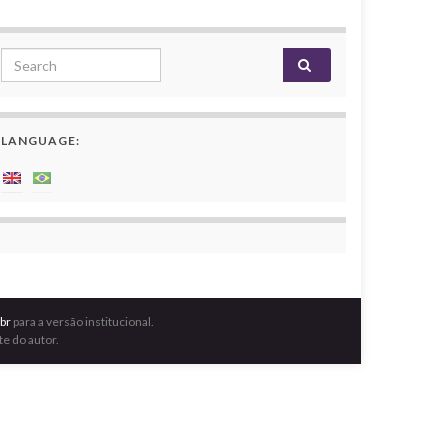
Search for:
LANGUAGE:
br
para a versão institucional.
e do autor.