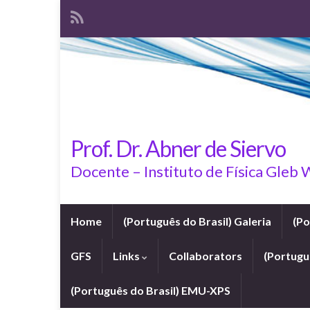
Prof. Dr. Abner de Siervo
Docente – Instituto de Física Gleb
Home
(Português do Brasil) Galeria
(Po
GFS
Links
Collaborators
(Portuguê
(Português do Brasil) EMU-XPS