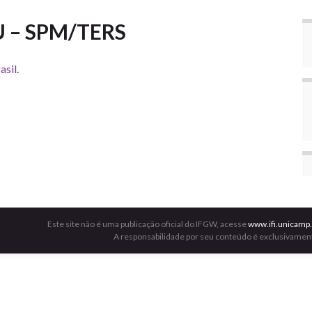
MU – SPM/TERS
asil
.
Este site não é uma publicação oficial do IFGW, acesse
www.ifi.unicamp.
A responsabilidade por seu conteúdo é exclusivament