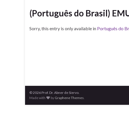
(Português do Brasil) E
Sorry, this entry is only available in
Português do Br
© 2026 Prof. Dr. Abner de Siervo.
Made with
by
Graphene Themes
.