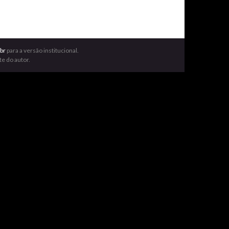
br
para a versão institucional.
e do autor.