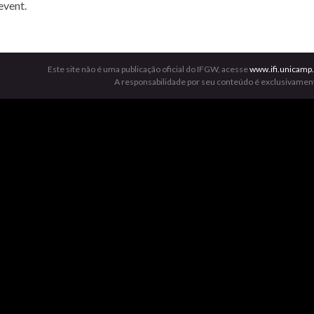
event.
Este site não é uma publicação oficial do IFGW, acesse
www.ifi.unicamp.
A responsabilidade por seu conteúdo é exclusivament