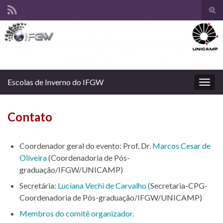
Alte
form
Search for:
de
pesq
Escolas de Inverno do IFGW
Alter
nave
Contato
Coordenador geral do evento: Prof. Dr.
Marcos Cesar de
Oliveira
(Coordenadoria de Pós-
graduação/IFGW/UNICAMP)
Secretária:
Luciana Vechi de Carvalho (
Secretaria-CPG-
Coordenadoria de Pós-graduação/IFGW/UNICAMP)
Membros do comitê organizador.