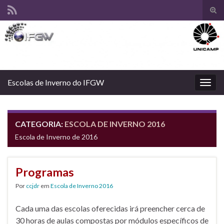
Alte
form
Search for:
de
pesq
Escolas de Inverno do IFGW
Alter
nave
CATEGORIA:
ESCOLA DE INVERNO 2016
Escola de Inverno de 2016
Programas
Por
ccjdr
em
Escola de Inverno 2016
Cada uma das escolas oferecidas irá preencher cerca de
30 horas de aulas compostas por módulos específicos de