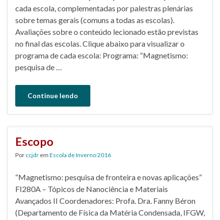
cada escola, complementadas por palestras plenárias
sobre temas gerais (comuns a todas as escolas).
Avaliações sobre o conteúdo lecionado estão previstas
no final das escolas. Clique abaixo para visualizar o
programa de cada escola: Programa: “Magnetismo:
pesquisa de …
Continue lendo
Escopo
Por
ccjdr
em
Escola de Inverno 2016
“Magnetismo: pesquisa de fronteira e novas aplicações”
FI280A – Tópicos de Nanociência e Materiais
Avançados II Coordenadores: Profa. Dra. Fanny Béron
(Departamento de Física da Matéria Condensada, IFGW,