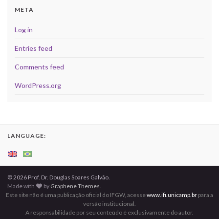
META
Log in
Entries feed
Comments feed
WordPress.org
LANGUAGE:
© 2026 Prof. Dr. Douglas Soares Galvão.
Made with
by
Graphene Themes
.
Este site não é uma publicação oficial do IFGW, acesse
www.ifi.unicamp.br
para a
versão institucional.
A responsabilidade por seu conteúdo é exclusivamente do autor.