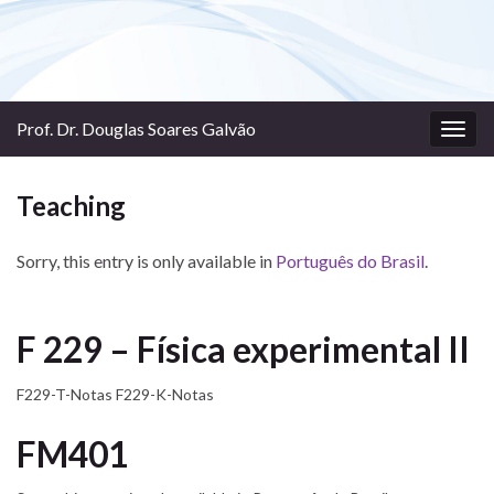
Prof. Dr. Douglas Soares Galvão
Togg
navig
Teaching
Sorry, this entry is only available in
Português do Brasil
.
F 229 – Física experimental II
F229-T-Notas F229-K-Notas
FM401