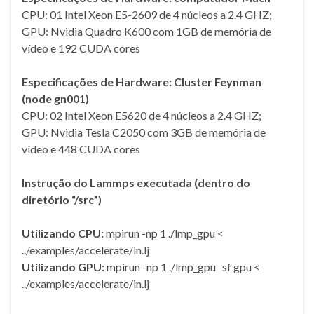
CPU: 01 Intel Xeon E5-2609 de 4 núcleos a 2.4 GHZ;
GPU: Nvidia Quadro K600 com 1GB de memória de
vídeo e 192 CUDA cores
Especificações de Hardware: Cluster Feynman
(node gn001)
CPU: 02 Intel Xeon E5620 de 4 núcleos a 2.4 GHZ;
GPU: Nvidia Tesla C2050 com 3GB de memória de
vídeo e 448 CUDA cores
Instrução do Lammps executada (dentro do
diretório “/src”)
Utilizando CPU:
mpirun -np 1 ./lmp_gpu <
../examples/accelerate/in.lj
Utilizando GPU:
mpirun -np 1 ./lmp_gpu -sf gpu <
../examples/accelerate/in.lj