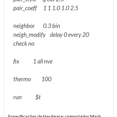
pair_coeff 1 1 1.0 1.0 2.5
neighbor 0.3 bin
neigh_modify delay 0 every 20
check no
fix 1 all nve
thermo 100
run $t
Especificações de Hardware: computador Mach