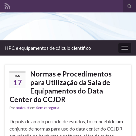
Alte
form
Search for:
de
pesq
HPC e equipamentos de cálculo científico
Alter
nave
Normas e Procedimentos
JAN.
17
para Utilização da Sala de
Equipamentos do Data
Center do CCJDR
Por
mateusf
em
Sem categoria
Depois de amplo período de estudos, foi concebido um
conjunto de normas para uso do data center do CCJDR
em relação ao hardware e software, além de outras