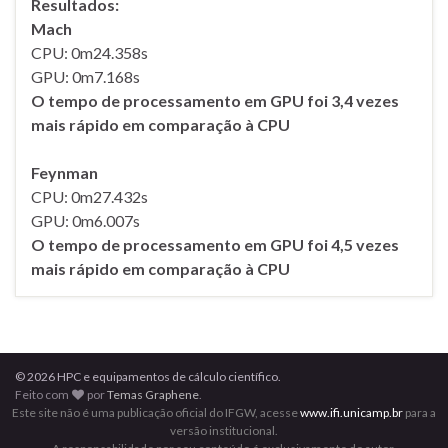
Resultados:
Mach
CPU: 0m24.358s
GPU: 0m7.168s
O tempo de processamento em GPU foi 3,4 vezes
mais rápido em comparação à CPU
Feynman
CPU: 0m27.432s
GPU: 0m6.007s
O tempo de processamento em GPU foi 4,5 vezes
mais rápido em comparação à CPU
© 2026 HPC e equipamentos de cálculo científico.
Feito com
por
Temas Graphene
.
Este site não é uma publicação oficial do IFGW, acesse
www.ifi.unicamp.br
para a
versão institucional.