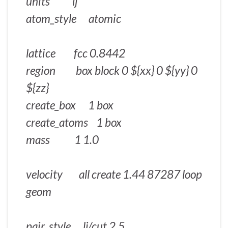
units lj
atom_style atomic
lattice fcc 0.8442
region box block 0 ${xx} 0 ${yy} 0
${zz}
create_box 1 box
create_atoms 1 box
mass 1 1.0
velocity all create 1.44 87287 loop
geom
pair_style lj/cut 2.5