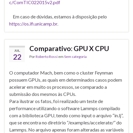
c/ComTIC022015v2.pdf
Em caso de dúvidas, estamos à disposição pelo
https://os.ifi.unicamp.br
.
Comparativo: GPU X CPU
JUL.
22
Por
Roberto Rossi
em
Sem categoria
O computador Mach, bem como o cluster Feynman
possuem GPUs, as quais em determinados casos podem
acelerar em muito os processos, se comparado a
submissão dos mesmos às CPUs.
Para ilustrar os fatos, foi realizado um teste de
performance utilizando o software Lammps compilado
com a biblioteca GPU, tendo como input o arquivo “in.lj”,
que se encontra no diretório “/examples/accelerate/” do
Lammps. No arquivo apenas foram alteradas as variáveis