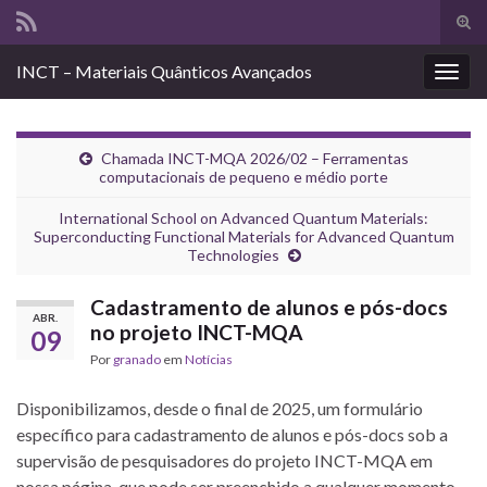
Alte
form
Search for:
INCT – Materiais Quânticos Avançados
de
Alter
pesq
nave
Chamada INCT-MQA 2026/02 – Ferramentas
computacionais de pequeno e médio porte
International School on Advanced Quantum Materials:
Superconducting Functional Materials for Advanced Quantum
Technologies
Cadastramento de alunos e pós-docs
ABR.
no projeto INCT-MQA
09
Por
granado
em
Notícias
Disponibilizamos, desde o final de 2025, um formulário
específico para cadastramento de alunos e pós-docs sob a
supervisão de pesquisadores do projeto INCT-MQA em
nossa página, que pode ser preenchido a qualquer momento.