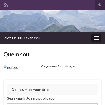
Alte
form
Search for:
de
pesq
Prof. Dr. Jun Takahashi
Alter
nave
Quem sou
Página em Construção.
Deixe um comentário
Seu e-mail não será publicado.