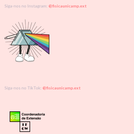
Siga-nos no Instagram:
@fisicaunicamp.ext
Siga-nos no TikTok:
@fisicaunicamp.ext