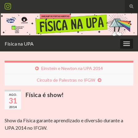
Alte
form
Search for:
de
pesq
Física na UPA
Alter
nave
Einstein e Newton na UPA 2014
Circuito de Palestras no IFGW
Física é show!
AGO.
31
2014
Show da Física garante aprendizado e diversão durante a
UPA 2014 no IFGW.