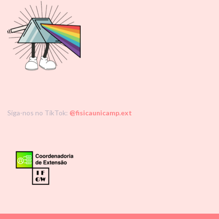
Siga-nos no TikTok:
@fisicaunicamp.ext