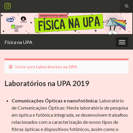
Alte
form
Search for:
de
pesq
Física na UPA
Alter
nave
Voltar para
Laborátorios na UPA
Laboratórios na UPA 2019
Comunicações Ópticas e nanofotônica:
Laboratório
de Comunicações Ópticas: Neste laboratório de pesquisa
em óptica e fotônica integrada, se desenvolvem trabalhos
relacionados com a caracterização de novos tipos de
fibras ópticas e dispositivos fotônicos, assim como o