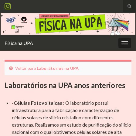
Alte
form
Search for:
de
pesq
Física na UPA
Alter
nave
Voltar para
Laborátorios na UPA
Laboratórios na UPA anos anteriores
-Células Fotovoltaicas :
O laboratório possui
infraestrutura para a fabricação e caracterização de
células solares de silício cristalino com diferentes
estruturas. Realizamos um estudo de purificação do silício
nacional com o qual obtivemos células solares de alta