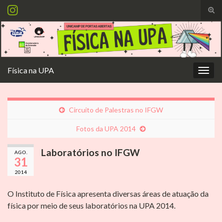
Alte
form
Search for:
de
pesq
Física na UPA
Alter
nave
Circuito de Palestras no IFGW
Fotos da UPA 2014
Laboratórios no IFGW
AGO.
31
2014
O Instituto de Física apresenta diversas áreas de atuação da
física por meio de seus laboratórios na UPA 2014.