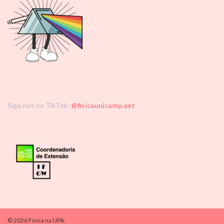
Siga-nos no TikTok:
@fisicaunicamp.ext
© 2026 Física na UPA.