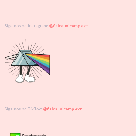
Siga-nos no Instagram:
@fisicaunicamp.ext
Siga-nos no TikTok:
@fisicaunicamp.ext