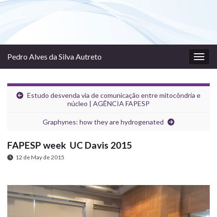
Pedro Alves da Silva Autreto
Togg
navig
Estudo desvenda via de comunicação entre mitocôndria e
núcleo | AGÊNCIA FAPESP
Graphynes: how they are hydrogenated
FAPESP week UC Davis 2015
12 de May de 2015