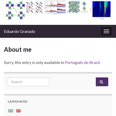
Eduardo Granado
Togg
navig
About me
Sorry, this entry is only available in
Português do Brasil
.
Search for:
LANGUAGE: