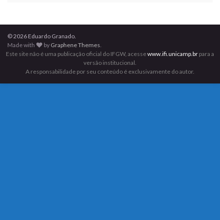
© 2026 Eduardo Granado.
Made with
by
Graphene Themes
.
Este site não é uma publicação oficial do IFGW, acesse
www.ifi.unicamp.br
para a
versão institucional.
A responsabilidade por seu conteúdo é exclusivamente do autor.