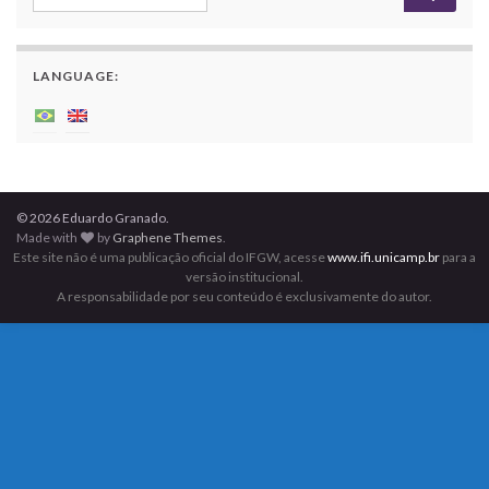
LANGUAGE:
© 2026 Eduardo Granado.
Made with
by
Graphene Themes
.
Este site não é uma publicação oficial do IFGW, acesse
www.ifi.unicamp.br
para a
versão institucional.
A responsabilidade por seu conteúdo é exclusivamente do autor.