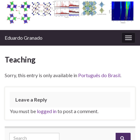
Eduardo Granado
Togg
navig
Teaching
Sorry, this entry is only available in
Português do Brasil
.
Leave a Reply
You must be
logged in
to post a comment.
Search for: