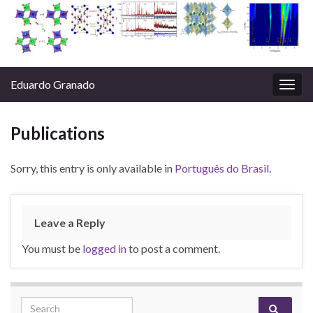
Eduardo Granado
Togg
navig
Publications
Sorry, this entry is only available in
Português do Brasil
.
Leave a Reply
You must be
logged in
to post a comment.
Search for: