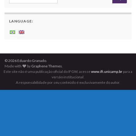
LANGUAGE:
© 2026 Eduardo Granado.
Made with
by
Graphene Themes
.
Este site não é uma publicação oficial do IFGW, acesse
www.ifi.unicamp.br
para a
versão institucional.
A responsabilidade por seu conteúdo é exclusivamente do autor.