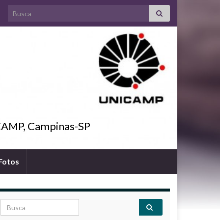
Search for:
NICAMP, Campinas-SP
Fotos
Search for: