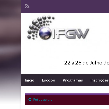
22 a 26 de Julho d
Início
Escopo
Programas
Inscrições
Fotos gerais