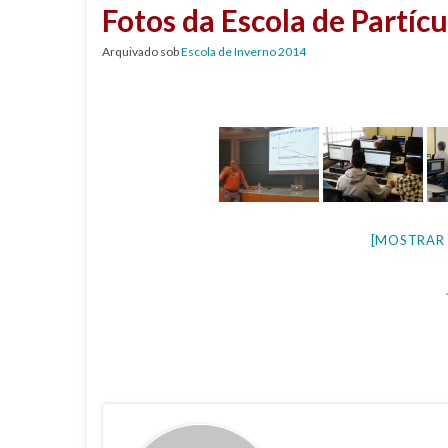
Fotos da Escola de Partícu
Arquivado sob
Escola de Inverno 2014
[MOSTRAR