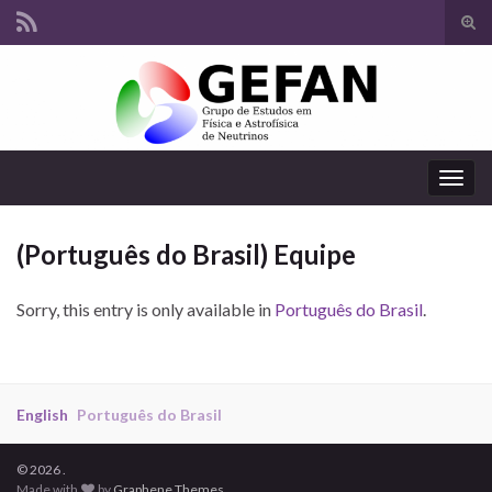
Tog
sear
Search for:
for
Togg
navig
(Português do Brasil) Equipe
Sorry, this entry is only available in
Português do Brasil
.
English
Português do Brasil
© 2026 .
Made with
by
Graphene Themes
.