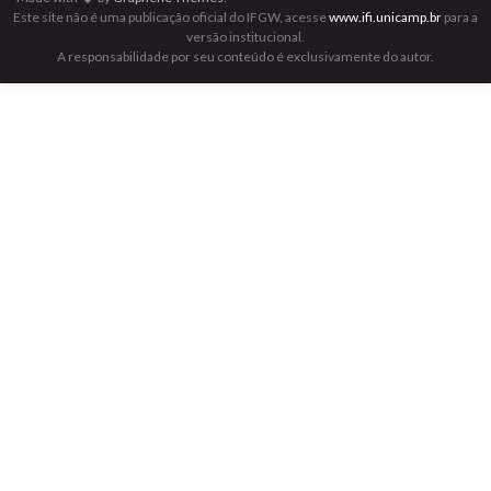
Este site não é uma publicação oficial do IFGW, acesse
www.ifi.unicamp.br
para a
versão institucional.
A responsabilidade por seu conteúdo é exclusivamente do autor.