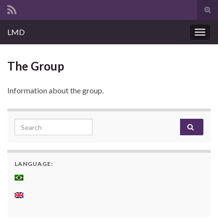
Tog
sear
Search for:
LMD
for
Togg
navig
The Group
Information about the group.
Search for:
LANGUAGE: