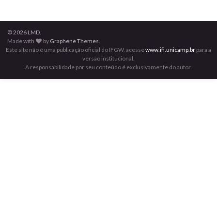
© 2026 LMD.
Made with
by
Graphene Themes
.
Este site não é uma publicação oficial do IFGW, acesse
www.ifi.unicamp.br
para a
versão institucional.
A responsabilidade por seu conteúdo é exclusivamente do autor.