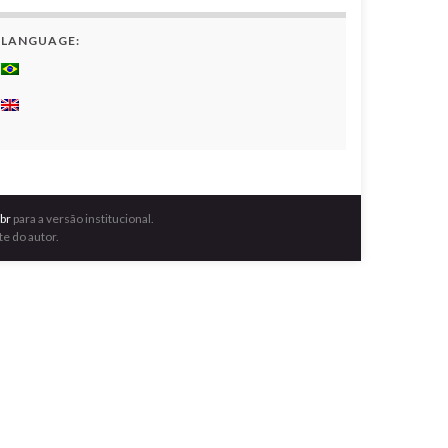
LANGUAGE:
br
para a versão institucional.
e do autor.