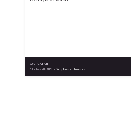
© 2026 LMD.
Made with
by
Graphene Themes
.