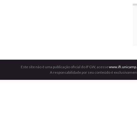
Este site não é uma publicação oficial do IFGW, acesse
www.ifi.unicamp.
A responsabilidade por seu conteúdo é exclusivament