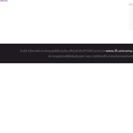
Este site não é uma publicação oficial do IFGW, acesse
www.ifi.unicamp.
A responsabilidade por seu conteúdo é exclusivament