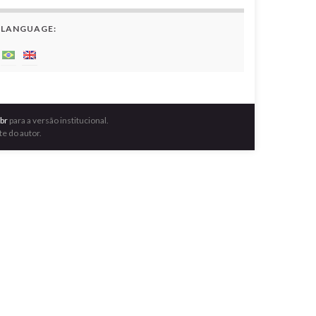
LANGUAGE:
br
para a versão institucional.
e do autor.