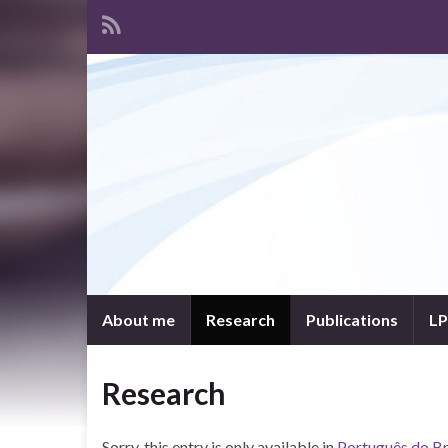
About me
Research
Publications
LP
Research
Sorry, this entry is only available in
Português do Br