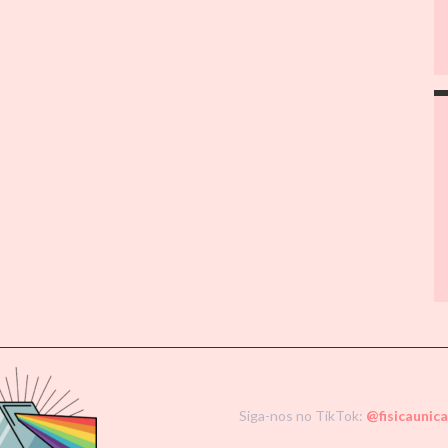
Siga-nos no TikTok:
@fisicaunic