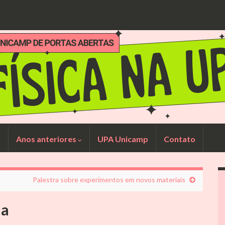
Anos anteriores
UPA Unicamp
Contato
Palestra sobre experimentos em novos materiais
ia