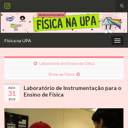
Alte
form
Search for:
de
pesq
Física na UPA
Alter
nave
Laboratório de Ensino de Ótica
Show de Física
Laboratório de Instrumentação para o
AGO.
31
Ensino de Física
2013