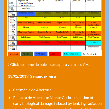
# Click no nome do palestrante para ver o seu CV.
18/02/2019. Segunda-feira
Cerimônia de Abertura
Palestra de Abertura: Monte Carlo simulation of
early biological damage induced by ionizing radiation