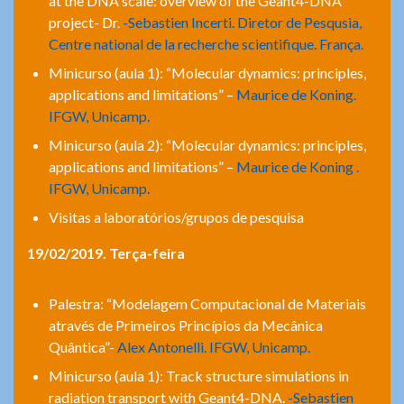
at the DNA scale: overview of the Geant4-DNA
project- Dr.
-Sebastien Incerti. Diretor de Pesqusia,
Centre national de la recherche scientifique. França.
Minicurso (aula 1): “Molecular dynamics: principles,
applications and limitations” –
Maurice de Koning.
IFGW, Unicamp.
Minicurso (aula 2): “Molecular dynamics: principles,
applications and limitations” –
Maurice de Koning .
IFGW, Unicamp.
Visitas a laboratórios/grupos de pesquisa
19/02/2019. Terça-feira
Palestra: “Modelagem Computacional de Materiais
através de Primeiros Princípios da Mecânica
Quântica”-
Alex Antonelli. IFGW, Unicamp.
Minicurso (aula 1): Track structure simulations in
radiation transport with Geant4-DNA.
-Sebastien