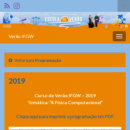
Alte
form
Search for:
de
pesq
Verão IFGW
Alter
nave
Voltar para
Programação
2019
Curso de Verão IFGW – 2019
Temática: “A Física Computacional”
Clique aqui para imprimir a programação em PDF