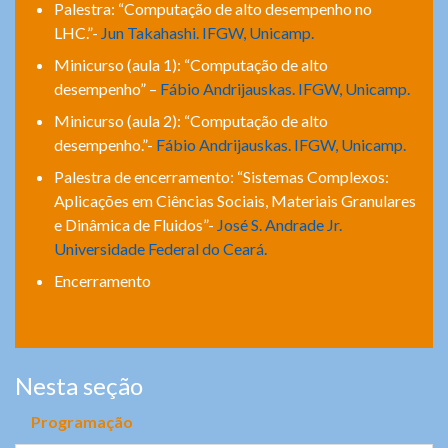
Palestra: “Computação de alto desempenho no
LHC.”-
Jun Takahashi. IFGW, Unicamp.
Minicurso (aula 1): “Computação de alto
desempenho” –
Fábio Andrijauskas. IFGW, Unicamp.
Minicurso (aula 2): “Computação de alto
desempenho.”-
Fábio Andrijauskas. IFGW, Unicamp.
Palestra de encerramento: “Sistemas Complexos:
Aplicações em Ciências Sociais, Materiais Granulares
e Dinâmica de Fluidos”-
José S. Andrade Jr.
Universidade Federal do Ceará.
Encerramento
Nesta seção
Programação