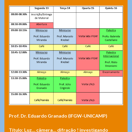
Prof. Dr.
Eduardo Granado (IFGW-UNICAMP)
Título: Luz… câmera… difração ! investigando