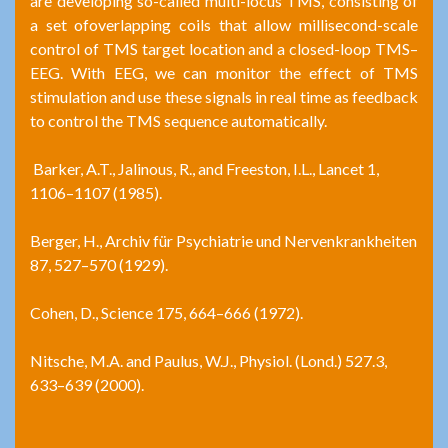
are developing so-called multi-locus TMS, consisting of
a set ofoverlapping coils that allow millisecond-scale
control of TMS target location and a closed-loop TMS–
EEG. With EEG, we can monitor the effect of TMS
stimulation and use these signals in real time as feedback
to control the TMS sequence automatically.
Barker, A.T., Jalinous, R., and Freeston, I.L., Lancet 1,
1106–1107 (1985).
Berger, H., Archiv für Psychiatrie und Nervenkrankheiten
87, 527–570 (1929).
Cohen, D., Science 175, 664–666 (1972).
Nitsche, M.A. and Paulus, W.J., Physiol. (Lond.) 527.3,
633–639 (2000).