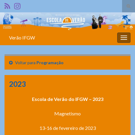
Alte
form
Search for:
de
pesq
Verão IFGW
Alter
nave
Voltar para
Programação
2023
Escola de Verão do IFGW – 2023
Magnetismo
13-16 de fevereiro de 2023