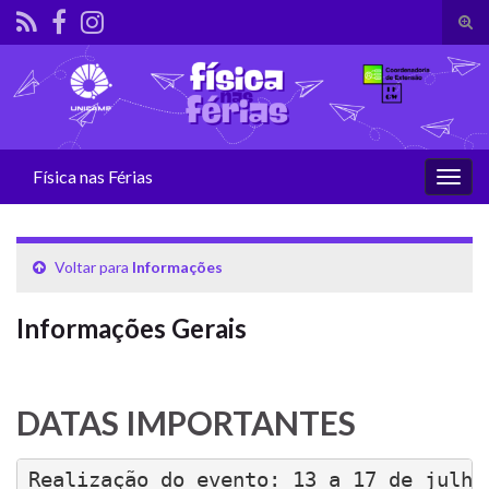
Alte
form
Search for:
de
pesq
Física nas Férias
Alter
nave
Voltar para
Informações
Informações Gerais
DATAS IMPORTANTES
Realização do evento: 13 a 17 de julho