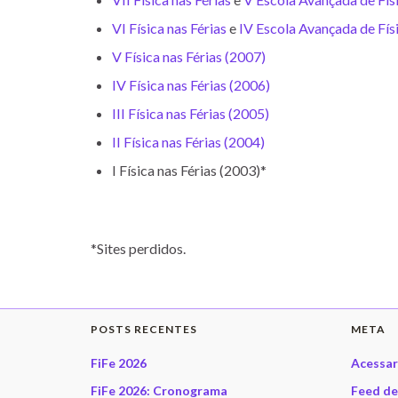
VI Física nas Férias
e
IV Escola Avançada de Fís
V Física nas Férias (2007)
IV Física nas Férias (2006)
III Física nas Férias (2005)
II Física nas Férias (2004)
I Física nas Férias (2003)*
*Sites perdidos.
POSTS RECENTES
META
FiFe 2026
Acessar
FiFe 2026: Cronograma
Feed de