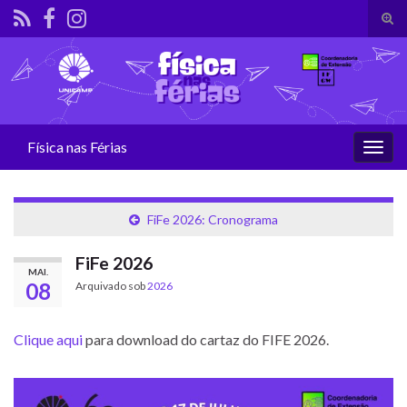
Alte
form
Search for:
de
pesq
Física nas Férias
Alter
nave
FiFe 2026: Cronograma
FiFe 2026
MAI.
08
Arquivado sob
2026
Clique aqui
para download do cartaz do FIFE 2026.