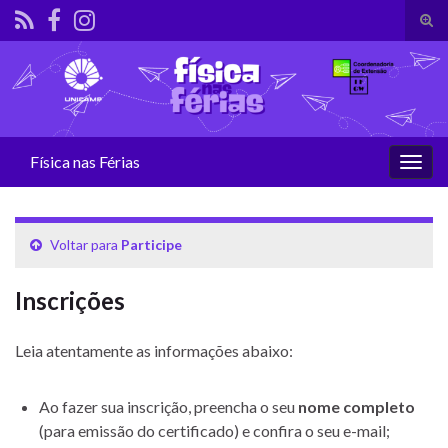
Alte
form
Search for:
de
pesq
Física nas Férias
Alter
nave
Voltar para
Participe
Inscrições
Leia atentamente as informações abaixo:
Ao fazer sua inscrição, preencha o seu
nome completo
(para emissão do certificado) e confira o seu e-mail;