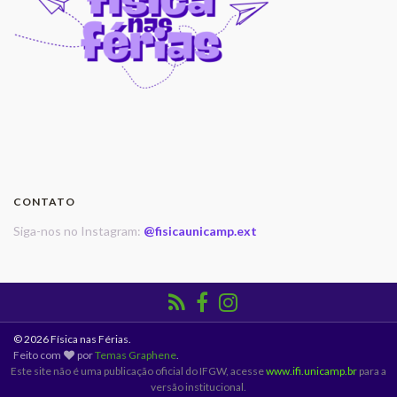
CONTATO
Siga-nos no Instagram:
@fisicaunicamp.ext
© 2026 Física nas Férias.
Feito com
por
Temas Graphene
.
Este site não é uma publicação oficial do IFGW, acesse
www.ifi.unicamp.br
para a
versão institucional.